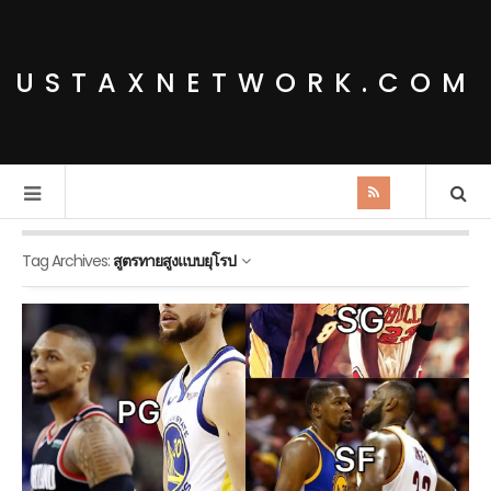
USTAXNETWORK.COM
Tag Archives:
สูตรทายสูงแบบยุโรป