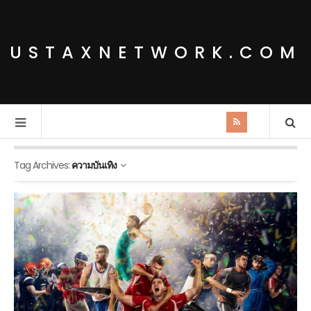
USTAXNETWORK.COM
Tag Archives:
ความบันเทิง