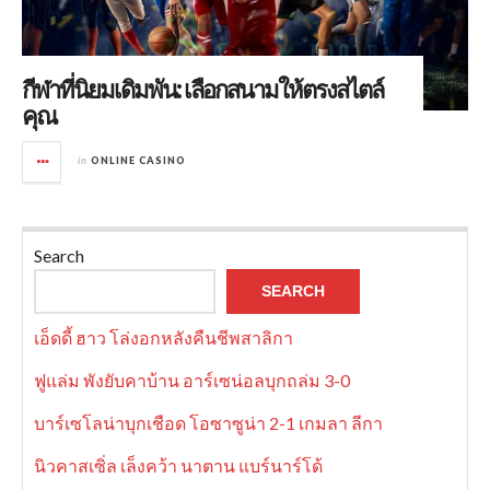
กีฬาที่นิยมเดิมพัน: เลือกสนามให้ตรงสไตล์
คุณ
in
ONLINE CASINO
Search
SEARCH
เอ็ดดี้ ฮาว โล่งอกหลังคืนชีพสาลิกา
ฟูแล่ม พังยับคาบ้าน อาร์เซน่อลบุกถล่ม 3-0
บาร์เซโลน่าบุกเชือด โอซาซูน่า 2-1 เกมลา ลีกา
นิวคาสเซิ่ล เล็งคว้า นาตาน แบร์นาร์โด้