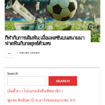
กีฬากับการเดิมพัน: เมื่อแพสชันบนสนามมา
ฟาดฟันกับกลยุทธ์ตัวเลข
in
ONLINE CASINO
Search
SEARCH
เอ็ดดี้ ฮาว โล่งอกหลังคืนชีพสาลิกา
ฟูแล่ม พังยับคาบ้าน อาร์เซน่อลบุกถล่ม 3-0