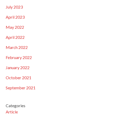
July 2023
April 2023
May 2022
April 2022
March 2022
February 2022
January 2022
October 2021
September 2021
Categories
Article