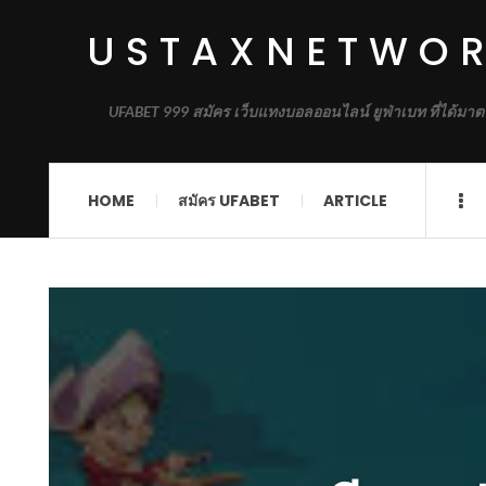
USTAXNETWO
UFABET 999 สมัคร เว็บแทงบอลออนไลน์ ยูฟ่าเบท ที่ได้มาต
HOME
สมัคร UFABET
ARTICLE