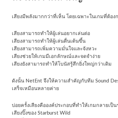
เสียงมีพลังมากกว่าที่เห็น โดยเฉพาะในเกมที่ต้องกา
เสียงสามารถทำให้ผู้เล่นอยากเล่นต่อ
เสียงสามารถทำให้ผู้เล่นตื่นเต้นขึ้น
เสียงสามารถเพิ่มความมั่นใจและจังหวะ
เสียงช่วยให้เกมมีเอกลักษณ์และจดจำง่าย
เสียงยังสามารถทำให้โบนัสรู้สึกยิ่งใหญ่กว่าเดิม
ดังนั้น NetEnt จึงให้ความสำคัญกับทีม Sound Desig
เสร็จเหมือนหลายค่าย
บ่อยครั้งเสียงคือองค์ประกอบที่ทำให้เกมกลายเป็
เสียงปิ๊งของ Starburst Wild