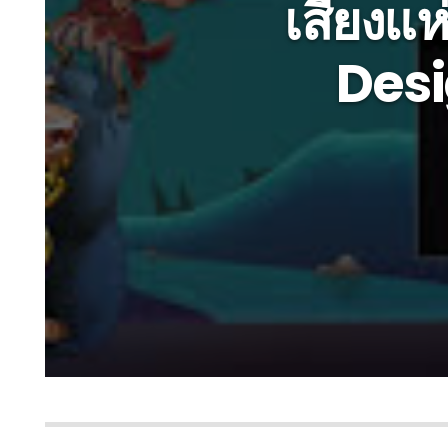
เสียงแห
Desi