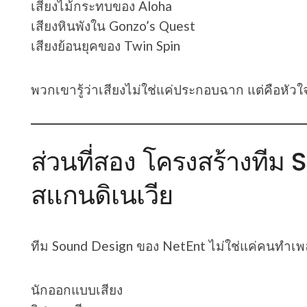
เสียงไม้กระทบของ Aloha
เสียงหินพังใน Gonzo’s Quest
เสียงย้อนยุคของ Twin Spin
พวกเขารู้ว่าเสียงไม่ใช่แค่ประกอบฉาก แต่คือหัว
ส่วนที่สอง โครงสร้างที
สแกนดิเนเวีย
ทีม Sound Design ของ NetEnt ไม่ใช่แค่คนทำเพ
นักออกแบบเสียง