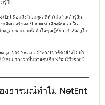
รู้สึก
Ent คือหนึ่งในเหตุผลที่ทำให้เล่นแล้วรู้สึก
ียงกลิตเตอร์ของ Starburst เสียงดินถล่มใน
ยงถูกออกแบบเพื่อทำให้คุณรู้สึกว่ากำลังอยู่ใน
Design ของ NetEnt ว่าพวกเขาคิดอย่างไร ทำ
ู้เล่นมากกว่าที่หลายคนคิด พร้อมรีวิวจากผู้
ษาของอารมณ์ทำไม NetEnt