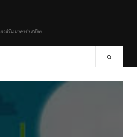
 คาสิโน บาคาร่า สล๊อต.