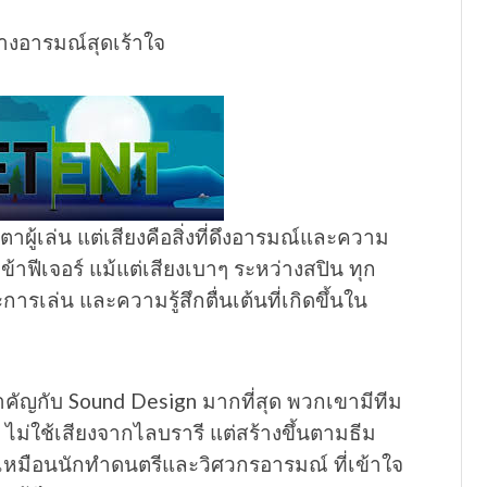
้างอารมณ์สุดเร้าใจ
ผู้เล่น แต่เสียงคือสิ่งที่ดึงอารมณ์และความ
เข้าฟีเจอร์ แม้แต่เสียงเบาๆ ระหว่างสปิน ทุก
เล่น และความรู้สึกตื่นเต้นที่เกิดขึ้นใน
ำคัญกับ Sound Design มากที่สุด พวกเขามีทีม
ูป ไม่ใช้เสียงจากไลบรารี แต่สร้างขึ้นตามธีม
านเหมือนนักทำดนตรีและวิศวกรอารมณ์ ที่เข้าใจ